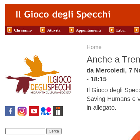
Salta al contenuto principale
Chi siamo
Attività
Appuntamenti
Libri
Tu sei qui
Home
Anche a Tren
da
Mercoledì, 7 N
- 18:15
Il Gioco degli Spec
Saving Humans e vi i
in allegato.
Cerca