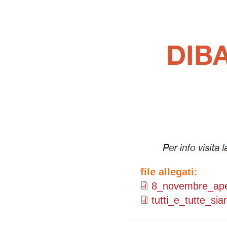
file allegati:
8_novembre_aper
tutti_e_tutte_si