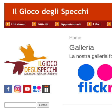
Salta al contenuto principale
Chi siamo
Attività
Appuntamenti
Libri
Tu sei qui
Home
Galleria
La nostra galleria f
Cerca