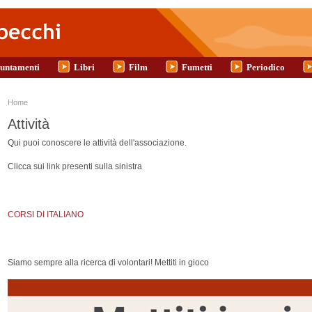
untamenti
Libri
Film
Fumetti
Periodico
Tu sei qui
Home
Attività
Qui puoi conoscere le attività dell'associazione.
Clicca sui link presenti sulla sinistra
CORSI DI ITALIANO
Siamo sempre alla ricerca di volontari! Mettiti in gioco