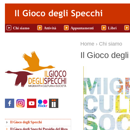
Salta al contenuto principale
Chi siamo
Attività
Appuntamenti
Libri
Tu sei qui
Home
›
Chi siamo
Il Gioco degl
Il Gioco degli Specchi
Il Gioco degli Specchi Presidio del libro