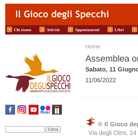
Salta al contenuto principale
Chi siamo
Attività
Appuntamenti
Libri
Tu sei qui
Home
Assemblea or
Sabato, 11 Giugno
11/06/2022
© Il Gioco de
Cerca
Via degli Olmi, 24