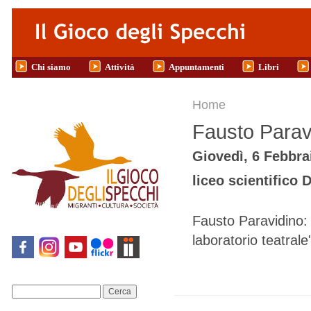
Salta al contenuto principale
Chi siamo
Attività
Appuntamenti
Libri
Tu sei qui
Home
Fausto Parav
Giovedì, 6 Febbrai
liceo scientifico 
Fausto Paravidino:
laboratorio teatrale
Cerca