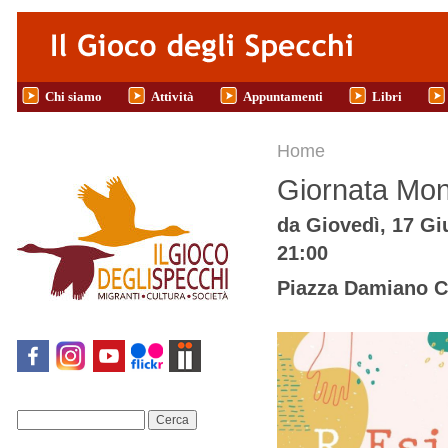
Salta al contenuto principale
Chi siamo
Attività
Appuntamenti
Libri
Tu sei qui
Home
Giornata Mond
da
Giovedì, 17 Gi
21:00
Piazza Damiano C
Cerca