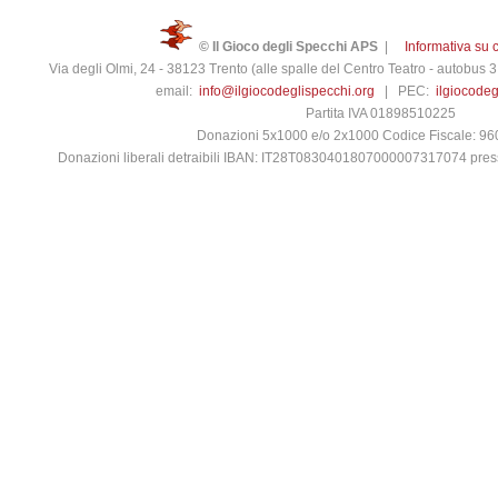
© Il Gioco degli Specchi APS
|
Informativa su 
Via degli Olmi, 24 - 38123 Trento (alle spalle del Centro Teatro - autobus
email:
info@ilgiocodeglispecchi.org
| PEC:
ilgiocode
Partita IVA 01898510225
Donazioni 5x1000 e/o 2x1000 Codice Fiscale: 9
Donazioni liberali detraibili IBAN: IT28T0830401807000007317074 