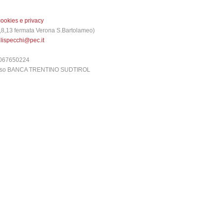
cookies e privacy
 3,8,13 fermata Verona S.Bartolameo)
glispecchi@pec.it
6067650224
presso BANCA TRENTINO SUDTIROL