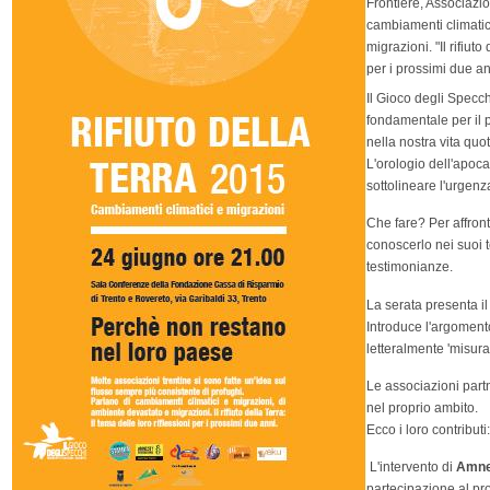
Frontiere, Associazio
cambiamenti climatic
migrazioni. "Il rifiuto
per i prossimi due an
Il Gioco degli Specch
fondamentale per il pr
nella nostra vita quo
L'orologio dell'apoca
sottolineare l'urgenz
Che fare? Per affro
conoscerlo nei suoi te
testimonianze.
La serata presenta il
Introduce l'argoment
letteralmente 'misura
Le associazioni part
nel proprio ambito.
Ecco i loro contributi:
L'intervento di
Amnes
partecipazione al pro