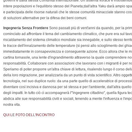
governi e dalla stessa Comunità internazionale. Un sistema vorace e insostenibil
intere popolazioni e l'equilibrio stesso del Pianeta;dall'altra Yaku darà ampio spa
e partecipata delle risorse naturali che le stesse comunità minacciate stanno cos
di soluzioni alternative per la difesa dei beni comuni.
Ingegneria Senza Frontiere
Sono passati più di vent'anni da quando, per la prim
cominciato ad affrontare il tema del cambiamento climatico, che pure era sul tavo
riscaldamento del sistema climatico mondiale sia innegabile, e sullo stesso territ
le tracce dell'innalzamento delle temperature (si pensi allo scioglimento dei ghia
immediatamente in consapevolezza e conseguente azione. Ecco allora che le mi
cartina tornasole, una lente d'ingrandimento attraverso la quale comprendere n
responsabilità. Collaborare con associazioni che lavorano con i migranti è per 
Speriamo di poter proporre un'altra chiave di lettura, risalendo lungo il corso del
della loro migrazione, per analizzarla da un punto di vista scientifico. Altro ogget
tecnologia, nel suo duplice ruolo: da una parte quello di acceleratrice di process
diventare così incisiva e dannosa per sé stessa e per l'ambiente, dall'altra quello
degli impatti. In tutto ciò ci accompagnerà l'"ingegnere cittadino", quella figura te
abdica alle sue responsabilità civili e sociali, tenendo a mente l'influenza e l'imp
nostra vita.
QUI LE FOTO DELL'INCONTRO