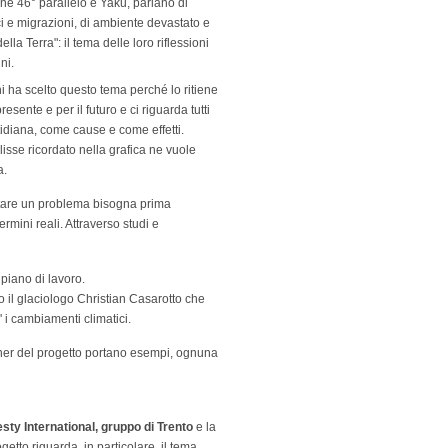
ne 46° parallelo e Yaku, parlano di
i e migrazioni, di ambiente devastato e
 della Terra": il tema delle loro riflessioni
ni.
i ha scelto questo tema perché lo ritiene
esente e per il futuro e ci riguarda tutti
tidiana, come cause e come effetti.
lisse ricordato nella grafica ne vuole
a.
ntare un problema bisogna prima
rmini reali. Attraverso studi e
 piano di lavoro.
o il glaciologo Christian Casarotto che
' i cambiamenti climatici.
ner del progetto portano esempi, ognuna
ty International, gruppo di Trento
e la
getto riguarda, in particolare, il tema