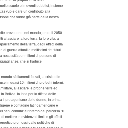
sformato, la propria terra resa
 nelle scuole e in eventi pubblici, insieme
Atas vuole dare un contributo alla
rsone che fanno già parte della nostra
Unite prevedono, nel mondo, entro il 2050.
a lasciare la loro terra, la loro vita, a
aparramento della terra, dagli effetti della
di guerra attuali e moltissimi dei futuri
a necessità per milioni di persone di
suguaglianze, che si traduce
mondo sfollamenti forzati, la crisi delle
uce in quasi 10 milioni di profughi interni,
militare, a lasciare le proprie terre ed
 Bolivia, la lotta per la difesa delle
ia il protagonismo delle donne, in prima
indigene e contadine latinoamericane e
 beni comuni: all'interno del percorso "Il
i mettere in evidenza i limiti e gli effetti
ergetico promossi dalle politiche di