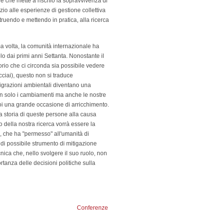
e che mette a rischio la sopravvivenza di
zio alle esperienze di gestione collettiva
truendo e mettendo in pratica, alla ricerca
a volta, la comunità internazionale ha
lo dai primi anni Settanta. Nonostante il
orio che ci circonda sia possibile vedere
cciai), questo non si traduce
grazioni ambientali diventano una
on solo i cambiamenti ma anche le nostre
noi una grande occasione di arricchimento.
la storia di queste persone alla causa
to della nostra ricerca vorrà essere la
i, che ha "permesso" all'umanità di
 di possibile strumento di mitigazione
cnica che, nello svolgere il suo ruolo, non
ortanza delle decisioni politiche sulla
Conferenze