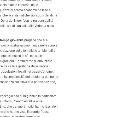
sociale delle imprese, delle
guenze di attività economiche tese al
che le sistematiche violazioni dei diritti
Delta del Niger (con le responsabilità
 dei disastri causati dalle Vedanta nello
stampa giovanile,
progetto che si è
 poi la nostra testimonianza nelle scuole
opolazione sulle tematiche ambientali e
mento climatico in sè, ma sulle
igrazioni. Cercheremo di analizzare
'è tra cattiva gestione delle risorse
popolazioni locali nei paesi d'origine,
care la complessità del problema dal punto
i coscienza collettiva e la partecipazione,
ll’accoglienza di migranti e in particolare
informi, Centro Astalli e altre
tino, che per molti motivi hanno lasciato il
sone che hanno visto il proprio Paese