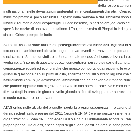
della responsabilità 
multinazionali, nelle devastazioni ambientali e nei cambiamenti climatici. Conse
massimo profitto e poco sensibili al rispetto delle persone e dell'ambiente sono an
umani e l'aumento degli ecoprofughi. Ci occuperemo, in particolare, del caso del 
specifiche anche di una azienda italiana, l'Eni), del disastro di Bhopal in India, e
stato di Orissa, sempre in India.
Siamo un'associazione nata come
proseguimento/evoluzione dell' Agenzia di 
occupato di cambiamenti climatici seguendo vari eventi internazionali e portando
e nei comuni. Siamo convinti della fondamentale necessità di sensibilizzare la p
vogliamo, all'interno di questo progetto, concentrarci non solo su cos'è il cambia
conseguenze sociali ed economiche che questo comporta, quali appunto le ecom
quindi la questione da vari punti di vista, soffermandoci sullo stretto legame che c
naturali/beni comuni, le devastazioni ambientali che ne derivano e l'impatto sulle 
che portano appunto alla migrazione forzata in altri paesi. L' obiettivo è comuni
di vista degli interessi in gioco a livello globale al fine di sviluppare una presa d
in modo particolare nei giovani.
ATAS onlus
nelle attività del progetto riporta la propria esperienza in relazione a
dei richiedenti asilo a partire dal 2011 (progetti SPRAR e emergenza - insieme a C
organizzazioni). Sono 461 i richiedenti asilo e rifugiati attualmente accolti in Tren
proprio paese. Tra questi, anche ospiti degli alloggi gestiti da Atas, ci sono per