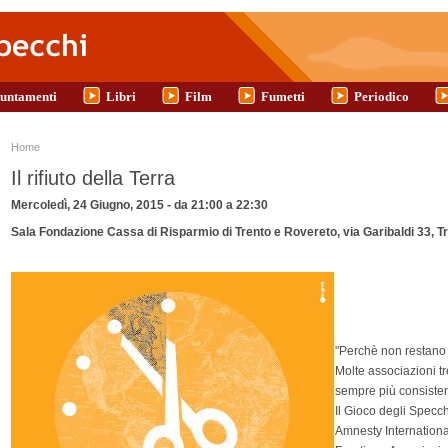
untamenti
Libri
Film
Fumetti
Periodico
Tu sei qui
Home
Il rifiuto della Terra
Mercoledì, 24 Giugno, 2015 -
da
21:00
a
22:30
Sala Fondazione Cassa di Risparmio di Trento e Rovereto, via Garibaldi 33, T
"Perchè non restano 
Molte associazioni tr
sempre più consisten
Il Gioco degli Specch
Amnesty Internation