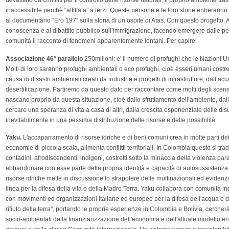
devastato da conflitti per il controllo delle risorse naturali, il proprio ambiente tra
inaccessibile perchè “affittata” a terzi. Queste persone e le loro storie entreranno
al documentario “Ero 197” sulla storia di un ospite di Atas. Con questo progetto, 
conoscenza e al dibattito pubblico sull’immigrazione, facendo emergere dalle pe
comunità il racconto di fenomeni apparentemente lontani. Per capire.
Associazione 46° parallelo
250milioni: e' il numero di profughi che le Nazioni 
Molti di loro saranno profughi ambientali o eco profughi, cioè esseri umani costretti 
causa di disastri ambientali creati da industrie e progetti di infrastrutture, dall’acc
desertificazione. Partiremo da questo dato per raccontare come molti degli scenari 
nascano proprio da questa situazione, cioè dallo sfruttamento dell’ambiente, dall
cercare una speranza di vita a casa di altri, dalla crescita esponenziale delle di
inevitabilmente in una pessima distribuzione delle risorse e delle possibilità.
Yaku.
L'accaparramento di risorse idriche e di beni comuni crea in molte parti del 
economie di piccola scala, alimenta conflitti territoriali. In Colombia questo si trad
contadini, afrodiscendenti, indigeni, costretti sotto la minaccia della violenza para
abbandonare con esse parte della propria identità e capacità di autosussistenza. In
risorse idriche mette in discussione lo strapotere delle multinazionali ed evidenz
linea per la difesa della vita e della Madre Terra. Yaku collabora con comunità 
con movimenti ed organizzazioni italiane ed europee per la difesa dell'acqua e dei
rifiuto della terra", portando le proprie esperienze in Colombia e Bolivia, cercherà d
socio-ambientali della finanziarizzazione dell'economia e dell'attuale modello en