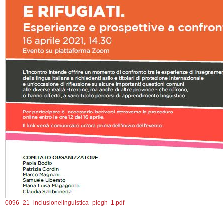
0096_21_inclusionelinguistica_piegh_1.pdf