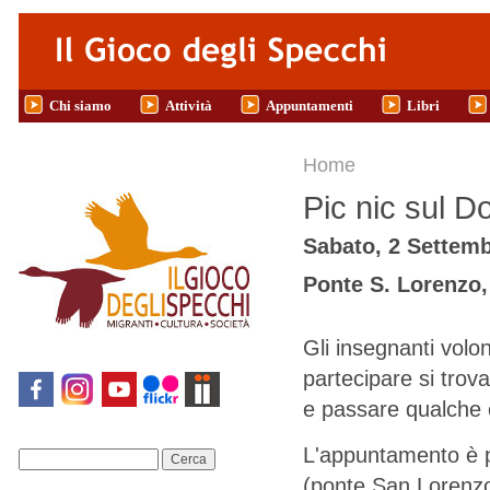
Salta al contenuto principale
Chi siamo
Attività
Appuntamenti
Libri
Tu sei qui
Home
Pic nic sul D
Sabato, 2 Settemb
Ponte S. Lorenzo,
Gli insegnanti volon
partecipare si trov
e passare qualche 
L'appuntamento è pe
Cerca
(ponte San Lorenzo