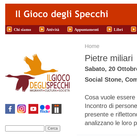
Salta al contenuto principale
Chi siamo
Attività
Appuntamenti
Libri
Tu sei qui
Home
Pietre miliari
Sabato, 20 Ottobr
Social Stone, Com
Cosa vuole essere P
Incontro di persone
presente e rifletto
analizzano le loro 
Cerca