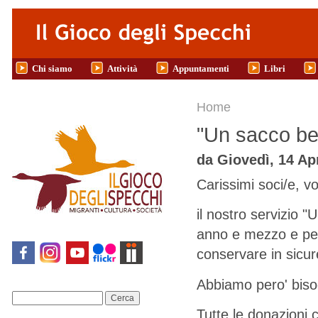
Salta al contenuto principale
Chi siamo
Attività
Appuntamenti
Libri
Tu sei qui
Home
"Un sacco be
da
Giovedì, 14 Apr
Carissimi soci/e, vo
il nostro servizio 
anno e mezzo e per
conservare in sicure
Abbiamo pero' biso
Cerca
Tutte le donazioni 