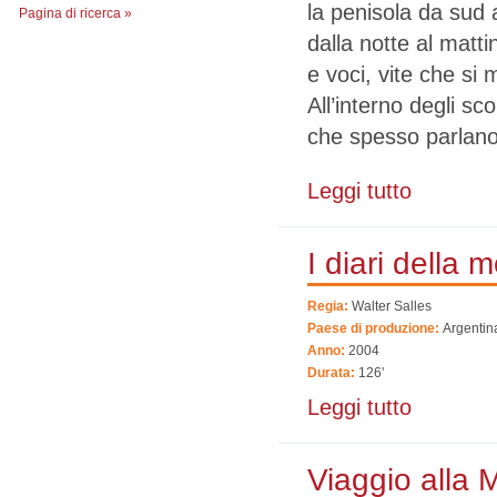
la penisola da sud 
Pagina di ricerca »
dalla notte al mattin
e voci, vite che si
All’interno degli sc
che spesso parlano 
Leggi tutto
su Il passaggi
I diari della m
Regia:
Walter Salles
Paese di produzione:
Argentina
Anno:
2004
Durata:
126'
Leggi tutto
su I diari dell
Viaggio alla