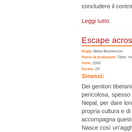
concludere il contr
Leggi tutto
su Lamerica
Escape acros
Regia:
Maria Blumencron
Paese di produzione:
Tibet - I
Anno:
2000
Durata:
29'
Sinossi:
Dei genitori tibetani
pericolosa, spesso 
Nepal, per dare loro
propria cultura e di
accompagna questo
Nasce così un'aggh