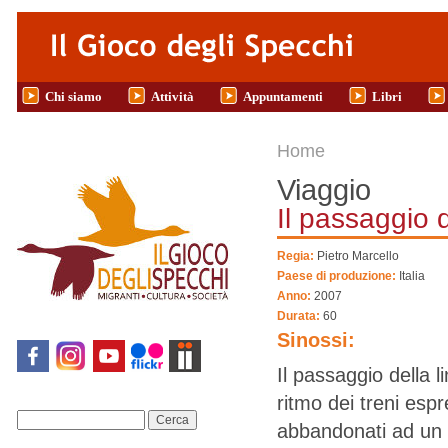
Salta al contenuto principale
Chi siamo
Attività
Appuntamenti
Libri
Tu sei qui
Home
Viaggio
Il passaggio d
Regia:
Pietro Marcello
Paese di produzione:
Italia
Anno:
2007
Durata:
60
Sinossi:
Il passaggio della l
ritmo dei treni esp
Cerca
abbandonati ad un 