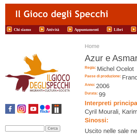
Salta al contenuto principale
Chi siamo
Attività
Appuntamenti
Libri
Tu sei qui
Home
Azur e Asma
Regia:
Michel Ocelot
Paese di produzione:
Franc
Anno:
2006
Durata:
99
Interpreti principa
Cyril Mourali, Kar
Sinossi:
Cerca
Uscito nelle sale 