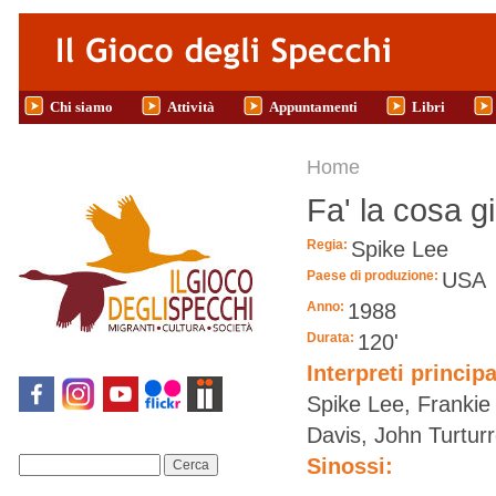
Salta al contenuto principale
Chi siamo
Attività
Appuntamenti
Libri
Tu sei qui
Home
Fa' la cosa g
Regia:
Spike Lee
Paese di produzione:
USA
Anno:
1988
Durata:
120'
Interpreti principa
Spike Lee, Frankie
Davis, John Turtur
Sinossi:
Cerca