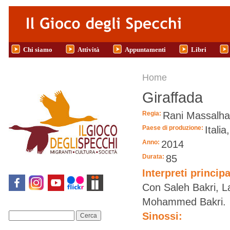
Salta al contenuto principale
Chi siamo
Attività
Appuntamenti
Libri
Tu sei qui
Home
Giraffada
Regia:
Rani Massalha
Paese di produzione:
Itali
Anno:
2014
Durata:
85
Interpreti principa
Con Saleh Bakri, 
Mohammed Bakri.
Sinossi:
Cerca