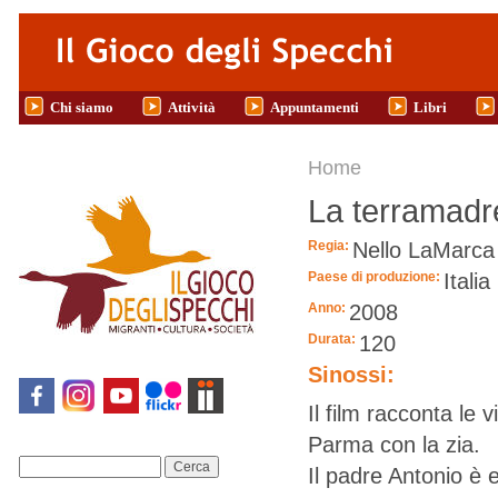
Salta al contenuto principale
Chi siamo
Attività
Appuntamenti
Libri
Tu sei qui
Home
La terramadr
Regia:
Nello LaMarca
Paese di produzione:
Italia
Anno:
2008
Durata:
120
Sinossi:
Il film racconta le 
Parma con la zia.
Cerca
Il padre Antonio è