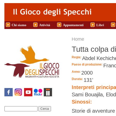
Salta al contenuto principale
Chi siamo
Attività
Appuntamenti
Libri
Tu sei qui
Home
Tutta colpa di
Regia:
Abdel Kechich
Paese di produzione:
Franc
Anno:
2000
Durata:
131'
Interpreti principa
Sami Bouajila, Elo
Sinossi:
Cerca
Storie di avventure