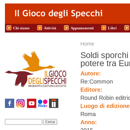
Salta al contenuto principale
Chi siamo
Attività
Appuntamenti
Libri
Tu sei qui
Home
Soldi sporchi
potere tra Eu
Autore:
Re:Common
Editore:
Round Robin editri
Luogo di edizion
Roma
Anno:
Cerca