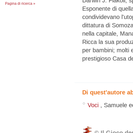
Darwin J. Flakoll, s
Pagina di ricerca »
Esponente di quell
condividevano l'utop
dittatura di Somoza
nella capitale, Man
Ricca la sua produz
per bambini; molti e
prestigioso Casa d
Di quest'autore a
Voci
,
Samuele ed
© Il Gioco de