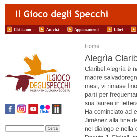
Salta al contenuto principale
Chi siamo
Attività
Appuntamenti
Libri
Tu sei qui
Home
Alegrìa Clari
Claribel Alegría è
madre salvadoregna.
mesi, vi rimase fin
partì per frequenta
sua laurea in lette
Ha cominciato ad 
Jiménez alla fine de
nel dialogo e nella 
Cerca