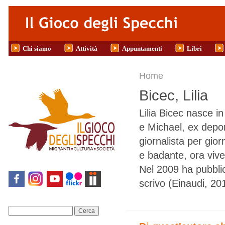
Salta al contenuto principale
Chi siamo
Attività
Appuntamenti
Libri
Tu sei qui
Home
Bicec, Lilia
Lilia Bicec nasce 
e Michael, ex depor
giornalista per gior
e badante, ora vive
Nel 2009 ha pubblica
scrivo (Einaudi, 201
Cerca