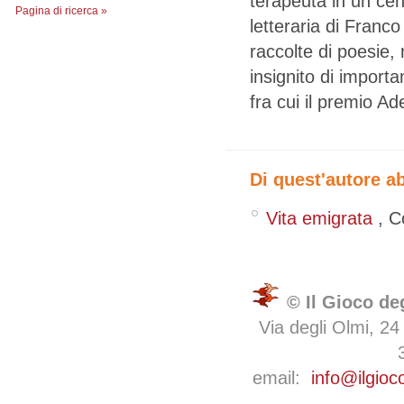
terapeuta in un ce
Pagina di ricerca »
letteraria di Fran
raccolte di poesie, 
insignito di importa
fra cui il premio Ad
Di quest'autore a
Vita emigrata
,
C
© Il Gioco de
Via degli Olmi, 24
email:
info@ilgioc