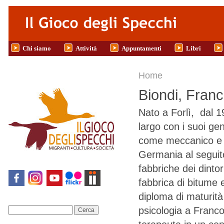
Salta al contenuto principale
Chi siamo
Attività
Appuntamenti
Libri
Tu sei qui
Home
Biondi, Fran
Nato a Forlì, dal 
largo con i suoi ge
come meccanico e sa
Germania al seguito
fabbriche dei dint
fabbrica di bitume 
diploma di maturità
psicologia a Franc
Cerca