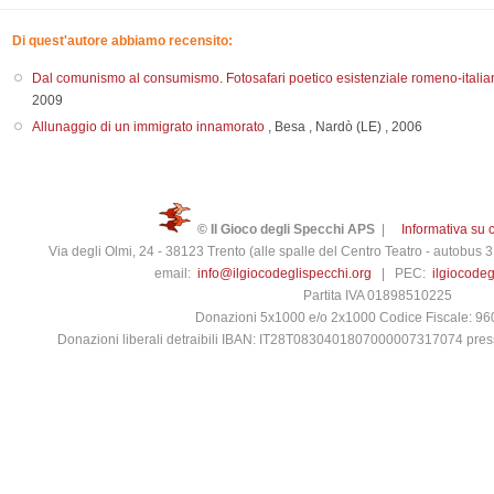
Di quest'autore abbiamo recensito:
Dal comunismo al consumismo. Fotosafari poetico esistenziale romeno-italia
2009
Allunaggio di un immigrato innamorato
,
Besa
,
Nardò (LE)
,
2006
© Il Gioco degli Specchi APS
|
Informativa su 
Via degli Olmi, 24 - 38123 Trento (alle spalle del Centro Teatro - autobus
email:
info@ilgiocodeglispecchi.org
| PEC:
ilgiocode
Partita IVA 01898510225
Donazioni 5x1000 e/o 2x1000 Codice Fiscale: 9
Donazioni liberali detraibili IBAN: IT28T0830401807000007317074 