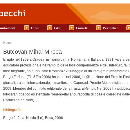
untamenti
Libri
Film
Fumetti
Periodico
Tu sei qui
Home
Butcovan Mihai Mircea
E' nato nel 1969 a Oradea, in Transilvania, Romania. In Italia dal 1991, vive a 
educatore professionale nell'ambito delle tossicodipendenze e dell'interculturalit
idee migranti”, ha pubblicato il romanzo Allunaggio di un immigrato innamorato (
Borgo Farfalla (Eks&Tra 2006) ha vinto, nel 2006, la XII edizione del Premio Eks&
giornali, tra cui Internazionale, il manifesto e Caposud. Premio Multietnicità ed
2009. Membro del comitato editoriale della rivista El-Ghibli. Nel 2009 ha pubb
fotosafari poetico esistenziale romeno-italiano, raccolta di poesie corredate dalle
Carmelina edizioni).
bibliografia:
Borgo farfalla, Nardò (Le), Besa, 2006