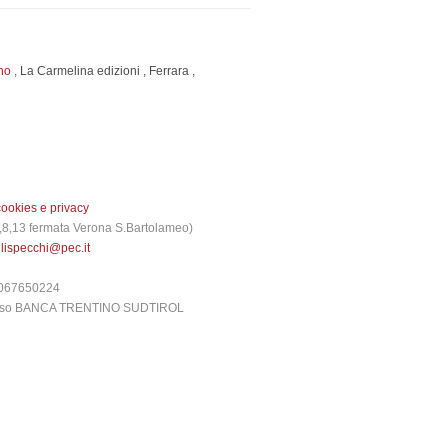
no
,
La Carmelina edizioni
,
Ferrara
,
cookies e privacy
 3,8,13 fermata Verona S.Bartolameo)
glispecchi@pec.it
6067650224
presso BANCA TRENTINO SUDTIROL