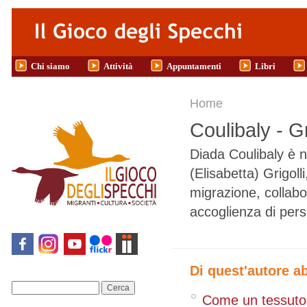
Salta al contenuto principale
Chi siamo
Attività
Appuntamenti
Libri
Tu sei qui
Home
Coulibaly - Gr
Diada Coulibaly è na
(Elisabetta) Grigoll
migrazione, collabor
accoglienza di pers
Di quest'autore a
Cerca
Come un tessuto.