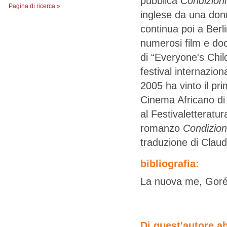
pubblica
Condizion
Pagina di ricerca »
inglese da una don
continua poi a Ber
numerosi film e doc
di “Everyone's Chil
festival internazion
2005 ha vinto il pri
Cinema Africano di
al Festivaletteratu
romanzo
Condizion
traduzione di Claudi
bibliografia:
La nuova me, Gorée 
Di quest'autore a