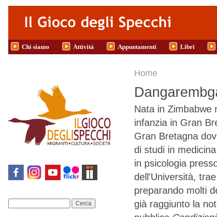
Salta al contenuto principale
Chi siamo
Attività
Appuntamenti
Libri
Tu sei qui
Home
Dangarembga,
Nata in Zimbabwe n
infanzia in Gran Br
Gran Bretagna dove
di studi in medicin
in psicologia press
dell'Università, tra
preparando molti de
già raggiunto la no
Cerca