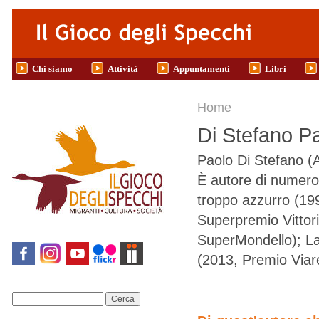
Salta al contenuto principale
Chi siamo
Attività
Appuntamenti
Libri
Tu sei qui
Home
Di Stefano P
Paolo Di Stefano (A
È autore di numeros
troppo azzurro (19
Superpremio Vittori
SuperMondello); La 
(2013, Premio Viare
Cerca