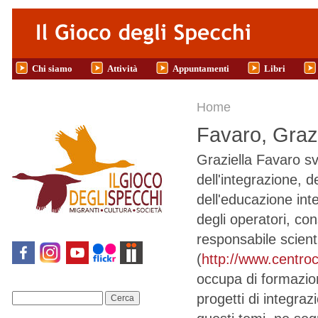
Salta al contenuto principale
Chi siamo
Attività
Appuntamenti
Libri
Tu sei qui
Home
Favaro, Grazi
Graziella Favaro sv
dell'integrazione, 
dell'educazione inte
degli operatori, con
responsabile scien
(
http://www.centr
occupa di formazio
progetti di integra
Cerca