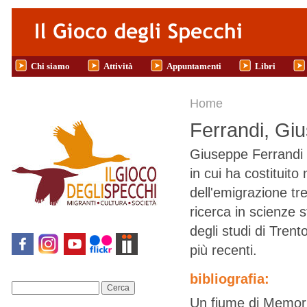
Salta al contenuto principale
Chi siamo
Attività
Appuntamenti
Libri
Tu sei qui
Home
Ferrandi, Gi
Giuseppe Ferrandi 
in cui ha costituito
dell'emigrazione tre
ricerca in scienze 
degli studi di Tren
più recenti.
bibliografia:
Cerca
Un fiume di Memor