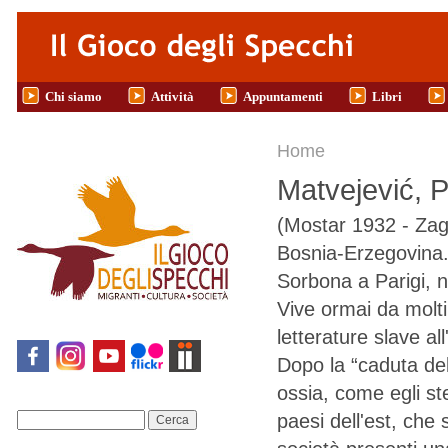
Salta al contenuto principale
Chi siamo
Attività
Appuntamenti
Libri
Tu sei qui
Home
Matvejević, 
(Mostar 1932 - Zag
Bosnia-Erzegovina. 
Sorbona a Parigi, ne
Vive ormai da molti 
letterature slave a
Dopo la “caduta de
ossia, come egli ste
paesi dell'est, che
Cerca