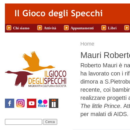
Salta al contenuto principale
Chi siamo
Attività
Appuntamenti
Libri
Tu sei qui
Home
Mauri Robert
Roberto Mauri è nat
ha lavorato con i ri
dimora a S.Pietrob
recente, coi bambini
realizzare progetti
The little Prince
. A
per malati di AIDS.
Cerca