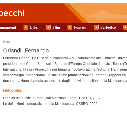
untamenti
Libri
Film
Fumetti
Periodico
Tu sei qui
Home
Orlandi, Fernando
Fernando Orlandi, Ph.D. in studi comparativi sul comunismo alla Chinese Univers
presidente del Centro Studi sulla Storia dell'Europa Orientale di Levico Terme (
International History Project, ha per lungo tempo lavorato nell'editoria. Ha inseg
vari convegni internazionali.Le sue ultime pubblicazioni riguardano i rapporti f
documentazione divenuta accessibile dagli archivi e questioni della Mitteleuropa
bibliografia:
I confini della Mitteleuropa, con Massimo Libardi, CSSEO, 2002.
Le definizioni storiografiche della Mitteleuropa, CSSEO, 2002.