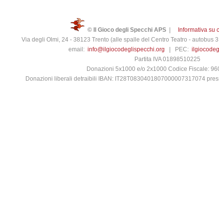
© Il Gioco degli Specchi APS
|
Informativa su 
Via degli Olmi, 24 - 38123 Trento (alle spalle del Centro Teatro - autobus
email:
info@ilgiocodeglispecchi.org
| PEC:
ilgiocode
Partita IVA 01898510225
Donazioni 5x1000 e/o 2x1000 Codice Fiscale: 9
Donazioni liberali detraibili IBAN: IT28T0830401807000007317074 