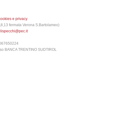
cookies e privacy
 3,8,13 fermata Verona S.Bartolameo)
glispecchi@pec.it
6067650224
presso BANCA TRENTINO SUDTIROL