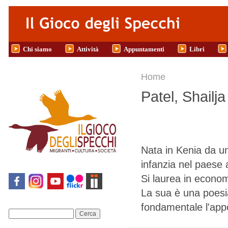
Salta al contenuto principale
Chi siamo
Attività
Appuntamenti
Libri
Tu sei qui
Home
Patel, Shailja
Nata in Kenia da un
infanzia nel paese a
Si laurea in economi
La sua è una poesia
fondamentale l'appo
Cerca