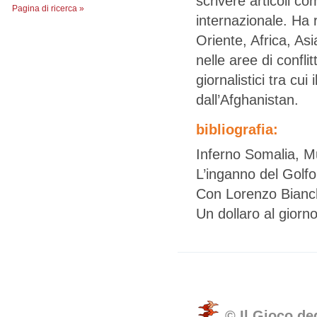
scrivere articoli co
Pagina di ricerca »
internazionale. Ha 
Oriente, Africa, As
nelle aree di confl
giornalistici tra cu
dall’Afghanistan.
bibliografia:
Inferno Somalia, M
L’inganno del Golfo
Con Lorenzo Bianch
Un dollaro al giorn
© Il Gioco de