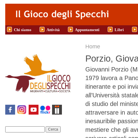
Salta al contenuto principale
Chi siamo
Attività
Appuntamenti
Libri
Tu sei qui
Home
Porzio, Giov
Giovanni Porzio (Mi
1979 lavora a Panor
itinerante e poi inv
all’Università stat
di studio del minis
attraversare in aut
inesauribile passion
mestiere che gli av
Cerca