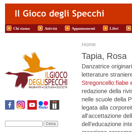
Salta al contenuto principale
Chi siamo
Attività
Appuntamenti
Libri
Tu sei qui
Home
Tapia, Rosa
Danzatrice originari
letterature stranie
Stregoncello:fiabe
redazione della ri
nelle scuole della 
legata alla corporei
all'accettazione del
dell'educazione inte
Cerca