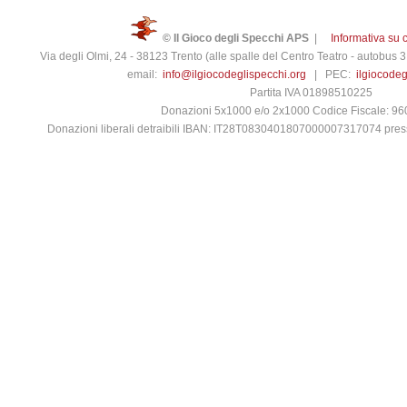
© Il Gioco degli Specchi APS
|
Informativa su 
Via degli Olmi, 24 - 38123 Trento (alle spalle del Centro Teatro - autobus
email:
info@ilgiocodeglispecchi.org
| PEC:
ilgiocode
Partita IVA 01898510225
Donazioni 5x1000 e/o 2x1000 Codice Fiscale: 9
Donazioni liberali detraibili IBAN: IT28T0830401807000007317074 