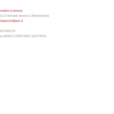
cookies e privacy
 3,8,13 fermata Verona S.Bartolameo)
glispecchi@pec.it
6067650224
presso BANCA TRENTINO SUDTIROL