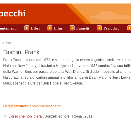
untamenti
Libri
Film
Fumetti
Periodico
Tu sei qui
Home
Tashlin, Frank
Frank Tashlin, morto nel 1972, è stato un regista cinematografico, scrittore e dis
Nato nel New Jersey, si trasferì a Hollywood, dove nel 1932 cominciò la sua brill
della Warner Bros per passare poi alla Walt Disney. Si diede in seguito al cine
Ha curato la regia di cartoni animati e di film famosi di Dean Martin e Jerry Lewis,
Marx, sceneggiature per Bob Hope e Red Skelton.
Di quest'autore abbiamo recensito:
L'orso che non lo era
,
Donzelli editore
,
Roma
,
2011