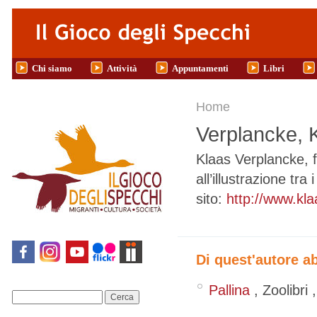
Salta al contenuto principale
Chi siamo
Attività
Appuntamenti
Libri
Tu sei qui
Home
Verplancke, 
Klaas Verplancke, f
all’illustrazione tr
sito:
http://www.kla
Di quest'autore a
Pallina
,
Zoolibri
Cerca