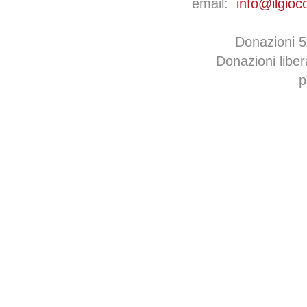
email:
info@ilgioc
Donazioni 
Donazioni libe
p