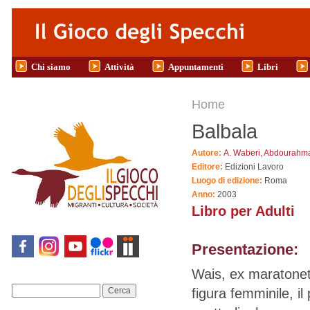
Salta al contenuto principale
Chi siamo
Attività
Appuntamenti
Libri
Tu sei qui
Home
Balbala
Autore:
A. Waberi, Abdourahm
Editore:
Edizioni Lavoro
Luogo di edizione:
Roma
Anno:
2003
Libro per Adulti
Presentazione:
Wais, ex maratonet
figura femminile, il
Cerca