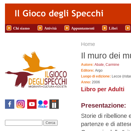
Salta al contenuto principale
Chi siamo
Attività
Appuntamenti
Libri
Tu sei qui
Home
Il muro dei m
Autore:
Abate, Carmine
Editore:
Argo
Luogo di edizione:
Lecce (rist
Anno:
2006
Libro per Adulti
Presentazione:
Storie di ribellione
partenze e di attese
Cerca