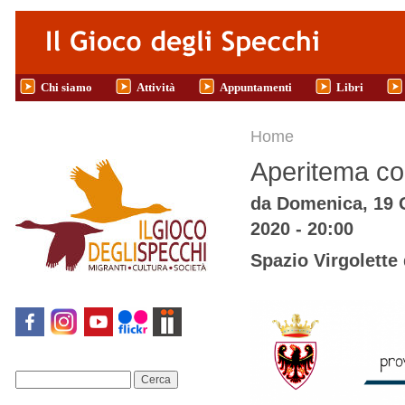
Salta al contenuto principale
Chi siamo
Attività
Appuntamenti
Libri
Tu sei qui
Home
Aperitema co
da
Domenica, 19 G
2020 - 20:00
Spazio Virgolette 
Cerca