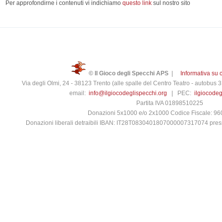
Per approfondirne i contenuti vi indichiamo
questo link
sul nostro sito
© Il Gioco degli Specchi APS
|
Informativa su 
Via degli Olmi, 24 - 38123 Trento (alle spalle del Centro Teatro - autobus
email:
info@ilgiocodeglispecchi.org
| PEC:
ilgiocode
Partita IVA 01898510225
Donazioni 5x1000 e/o 2x1000 Codice Fiscale: 9
Donazioni liberali detraibili IBAN: IT28T0830401807000007317074 