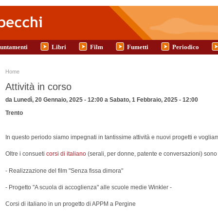
untamenti
Libri
Film
Fumetti
Periodico
Tu sei qui
Home
Attività in corso
da
Lunedì, 20 Gennaio, 2025 - 12:00
a
Sabato, 1 Febbraio, 2025 - 12:00
Trento
In questo periodo siamo impegnati in tantissime attività e nuovi progetti e vogliam
Oltre i consueti
corsi di italiano
(serali, per donne, patente e conversazioni) sono 
- Realizzazione del film "Senza fissa dimora"
- Progetto "A scuola di accoglienza" alle scuole medie Winkler -
Corsi di italiano in un progetto di APPM a Pergine