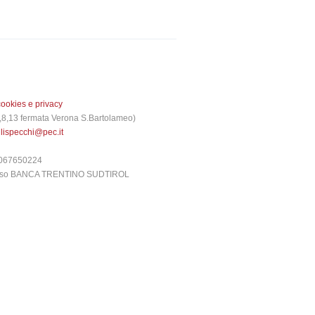
cookies e privacy
 3,8,13 fermata Verona S.Bartolameo)
glispecchi@pec.it
6067650224
presso BANCA TRENTINO SUDTIROL