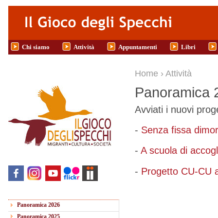
Salta al contenuto principale
Chi siamo
Attività
Appuntamenti
Libri
Tu sei qui
Home
›
Attività
Panoramica 
Avviati i nuovi pro
-
Senza fissa dimor
-
A scuola di accogl
-
Progetto CU-CU 
Panoramica 2026
Panoramica 2025