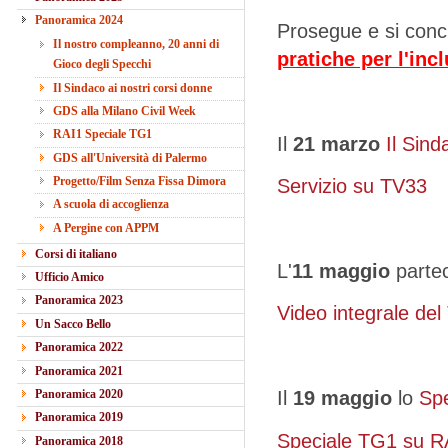
Panoramica 2024
Prosegue e si conc
Il nostro compleanno, 20 anni di
pratiche per l'inc
Gioco degli Specchi
Il Sindaco ai nostri corsi donne
GDS alla Milano Civil Week
RAI1 Speciale TG1
I
l
21 marzo
Il Sind
GDS all'Università di Palermo
Progetto/Film Senza Fissa Dimora
Servizio su TV33
A scuola di accoglienza
A Pergine con APPM
Corsi di italiano
L'
11 maggio
partec
Ufficio Amico
Panoramica 2023
Video integrale del 
Un Sacco Bello
Panoramica 2022
Panoramica 2021
Panoramica 2020
Il
19 maggio
lo
Spe
Panoramica 2019
Speciale TG1 su 
Panoramica 2018