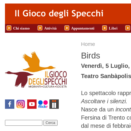
Salta al contenuto principale
Chi siamo
Attività
Appuntamenti
Libri
Tu sei qui
Home
Birds
Venerdì, 5 Luglio,
Teatro Sanbàpolis
Lo spettacolo rappr
Ascoltare i silenzi
.
Nasce da un
incont
Fersina di Trento c
Cerca
dal mese di febbrai