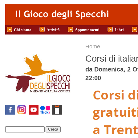
Salta al contenuto principale
Chi siamo
Attività
Appuntamenti
Libri
Tu sei qui
Home
Corsi di itali
da
Domenica, 2 Ot
22:00
Cerca