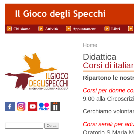
Salta al contenuto principale
Chi siamo
Attività
Appuntamenti
Libri
Tu sei qui
Home
Didattica
Corsi di itali
Ripartono le nostr
Corsi per donne con
9.00 alla Circoscri
Cerchiamo volontarie
Corsi serali per adu
Cerca
Oratorio S.Maria Ma