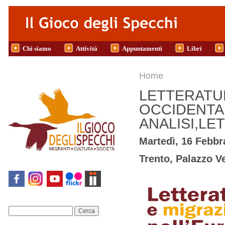
Salta al contenuto principale
Chi siamo
Attività
Appuntamenti
Libri
Tu sei qui
Home
LETTERATU
OCCIDENTAL
ANALISI,LE
Martedì, 16 Febbr
Trento, Palazzo Ve
Cerca