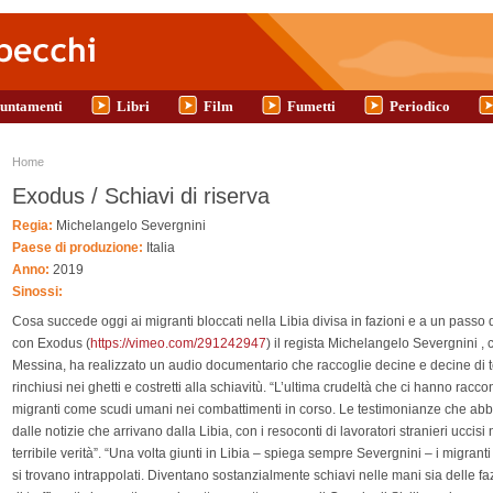
untamenti
Libri
Film
Fumetti
Periodico
Tu sei qui
Home
Exodus / Schiavi di riserva
Regia:
Michelangelo Severgnini
Paese di produzione:
Italia
Anno:
2019
Sinossi:
Cosa succede oggi ai migranti bloccati nella Libia divisa in fazioni e a un passo
con Exodus (
https://vimeo.com/291242947
) il regista Michelangelo Severgnini ,
Messina, ha realizzato un audio documentario che raccoglie decine e decine di 
rinchiusi nei ghetti e costretti alla schiavitù. “L’ultima crudeltà che ci hanno racc
migranti come scudi umani nei combattimenti in corso. Le testimonianze che ab
dalle notizie che arrivano dalla Libia, con i resoconti di lavoratori stranieri uccis
terribile verità”. “Una volta giunti in Libia – spiega sempre Severgnini – i migrant
si trovano intrappolati. Diventano sostanzialmente schiavi nelle mani sia delle fazio