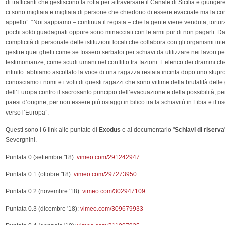
di trafficanti che gestiscono la rotta per attraversare il Canale di Sicilia e giunge
ci sono migliaia e migliaia di persone che chiedono di essere evacuate ma la co
appello”. “Noi sappiamo – continua il regista – che la gente viene venduta, torturat
pochi soldi guadagnati oppure sono minacciati con le armi pur di non pagarli. D
complicità di personale delle istituzioni locali che collabora con gli organismi inte
gestire quei ghetti come se fossero serbatoi per schiavi da utilizzare nei lavori 
testimonianze, come scudi umani nel conflitto tra fazioni. L’elenco dei drammi c
infinito: abbiamo ascoltato la voce di una ragazza restata incinta dopo uno stupr
conosciamo i nomi e i volti di questi ragazzi che sono vittime della brutalità delle
dell’Europa contro il sacrosanto principio dell’evacuazione e della possibilità, pe
paesi d’origine, per non essere più ostaggi in bilico tra la schiavitù in Libia e il r
verso l’Europa”.
Questi sono i 6 link alle puntate di
Exodus
e al documentario "
Schiavi di riserva
Severgnini.
Puntata 0 (settembre '18):
vimeo.com/291242947
Puntata 0.1 (ottobre '18):
vimeo.com/297273950
Puntata 0.2 (novembre '18):
vimeo.com/302947109
Puntata 0.3 (dicembre '18):
vimeo.com/309679933