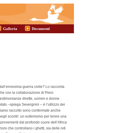
Galleria
Documenti
 dall’ennesima guerra civile? Lo racconta
 che con la collaborazione di Piero
testimonianze dirette, uomini e donne
ontato –spiega Severgnini – è l’utilizzo dei
biamo raccolto sono confermate anche
i negli scontri: un eufemismo per lenire una
i provenienti dal profondo cuore dell’Africa
ni che controllano i ghetti, sia delle reti