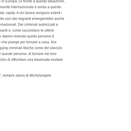
re in Europa. Di fronte a questa situazione,
munità internazionale è sorda a questo
a, rapita. A chi lavora vengono estorti i
alle voci dei migranti emergerebbe anche
rnazionali. Dei criminali autorizzati a
pesanti o, come raccontano le ultime
he stanno vivendo quelle persone è
o che piange per tornare a casa. Noi
 gang criminali libiche come del silenzio
r queste persone, di tornare nei loro
ischio di affrontare una traversata mortale
", sempre opera di Michelangelo