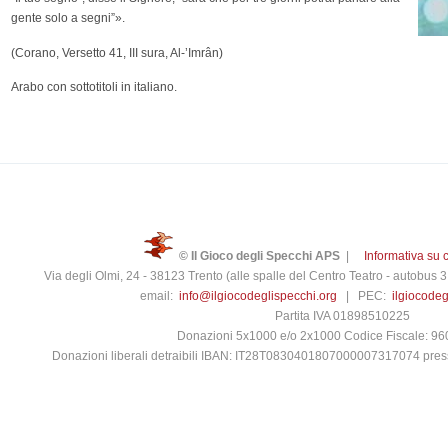
gente solo a segni”».
(Corano, Versetto 41, III sura, Al-’Imrân)
Arabo con sottotitoli in italiano.
© Il Gioco degli Specchi APS
|
Informativa su 
Via degli Olmi, 24 - 38123 Trento (alle spalle del Centro Teatro - autobus
email:
info@ilgiocodeglispecchi.org
| PEC:
ilgiocode
Partita IVA 01898510225
Donazioni 5x1000 e/o 2x1000 Codice Fiscale: 9
Donazioni liberali detraibili IBAN: IT28T0830401807000007317074 