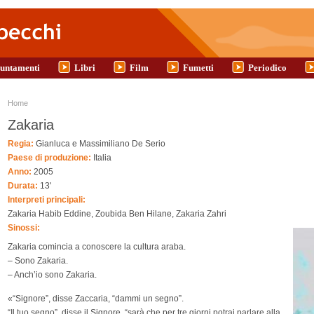
untamenti
Libri
Film
Fumetti
Periodico
Tu sei qui
Home
Zakaria
Regia:
Gianluca e Massimiliano De Serio
Paese di produzione:
Italia
Anno:
2005
Durata:
13'
Interpreti principali:
Zakaria Habib Eddine, Zoubida Ben Hilane, Zakaria Zahri
Sinossi:
Zakaria comincia a conoscere la cultura araba.
– Sono Zakaria.
– Anch’io sono Zakaria.
«“Signore”, disse Zaccaria, “dammi un segno”.
“Il tuo segno”, disse il Signore, “sarà che per tre giorni potrai parlare alla