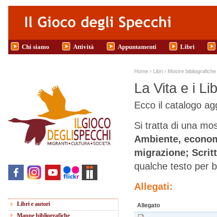
Salta al contenuto principale
Chi siamo
Attività
Appuntamenti
Libri
Tu sei qui
Home
›
Libri
›
Mostre bibliografiche 
La Vita e i Li
Ecco il catalogo ag
Si tratta di una mos
Ambiente, econom
migrazione; Scrit
qualche testo per 
Allegati:
Libri e autori
Allegato
Mappe bibliografiche