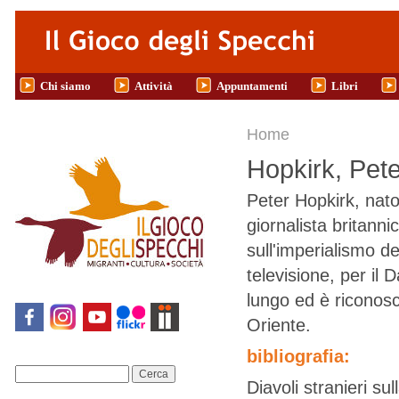
Salta al contenuto principale
Chi siamo
Attività
Appuntamenti
Libri
Tu sei qui
Home
Hopkirk, Pete
Peter Hopkirk, nato
giornalista britanni
sull'imperialismo d
televisione, per il
lungo ed è riconosc
Oriente.
bibliografia:
Cerca
Diavoli stranieri su